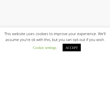
This website uses cookies to improve your experience. We'll
assume you're ok with this, but you can opt-out if you wish.
Cookie settings
ACCEPT
Únete a nuestro canal de Telegram
Botón de búsqu
Buscar: