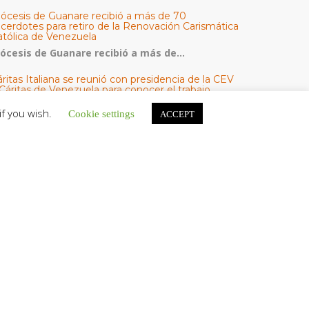
iócesis de Guanare recibió a más de 70
acerdotes para retiro de la Renovación Carismática
atólica de Venezuela
iócesis de Guanare recibió a más de...
ritas Italiana se reunió con presidencia de la CEV
Cáritas de Venezuela para conocer el trabajo
umanitario por terremotos del 24 de junio
if you wish.
Cookie settings
ACCEPT
na delegación encabezada por el padre Marco...
l Centro CEC realiza el 1° Encuentro Formativo de
aestros Voluntarios del Proyecto «Talita Kum»
on una masiva participación que superó los...
ATEGORÍAS
V Noticias
omunicado
estacadas