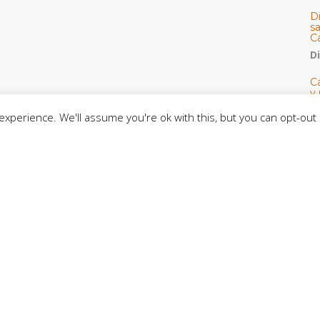
D
s
C
D
Cá
y 
h
xperience. We'll assume you're ok with this, but you can opt-out 
U
E
M
C
C
CE
C
D