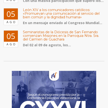
Con una masiva participación que superó los...
León XIV a los comunicadores católicos:
05
«Promuevan una comunicación al servicio del
bien común y la dignidad humana»
AGO
En un mensaje enviado al Congreso Mundial...
Seminaristas de la Diócesis de San Fernando
05
comienzan Misiones en la Parroquia Ntra. Sra.
del Carmen de Guachara
AGO
Del 02 al 09 de agosto, los...