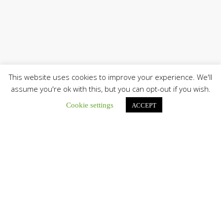
This website uses cookies to improve your experience. We'll
assume you're ok with this, but you can opt-out if you wish.
Únete a nuestro canal de Telegram
Cookie settings
ACCEPT
Botón de búsqu
Buscar:
El Centro CEC realiza el 1° Encuentro Formativo de
Maestros Voluntarios del Proyecto «Talita Kum»