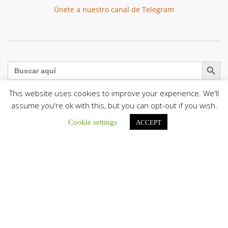
Únete a nuestro canal de Telegram
Botón de búsqu
Buscar:
This website uses cookies to improve your experience. We'll
assume you're ok with this, but you can opt-out if you wish.
Cookie settings
ACCEPT
El Centro CEC realiza el 1° Encuentro Formativo de
Maestros Voluntarios del Proyecto «Talita Kum»
Con una masiva participación que superó los...
León XIV a los comunicadores católicos: «Promuevan una
comunicación al servicio del bien común y la dignidad
humana»
En un mensaje enviado al Congreso Mundial...
Seminaristas de la Diócesis de San Fernando comienzan
Misiones en la Parroquia Ntra. Sra. del Carmen de Guachara