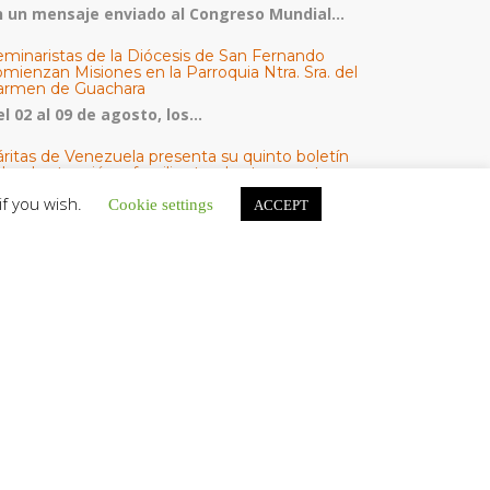
n un mensaje enviado al Congreso Mundial...
eminaristas de la Diócesis de San Fernando
mienzan Misiones en la Parroquia Ntra. Sra. del
armen de Guachara
l 02 al 09 de agosto, los...
áritas de Venezuela presenta su quinto boletín
bre la atención a familias tras los terremotos
áritas de Venezuela publicó este martes 4...
if you wish.
Cookie settings
ACCEPT
omisión Episcopal de Vida Consagrada por la
ornada Pro Orantibus: La vida contemplativa,
estimonio de fe y esperanza en Venezuela
a Iglesia en Venezuela celebra este jueves...
ATEGORÍAS
V Noticias
omunicado