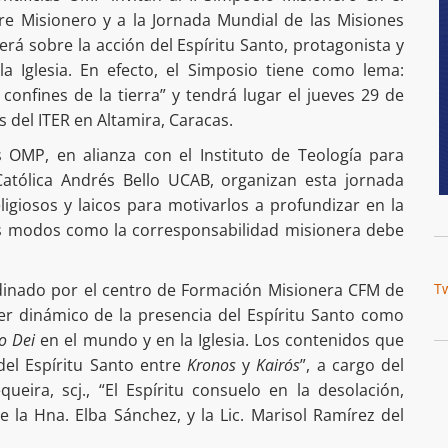
re Misionero y a la Jornada Mundial de las Misiones
rá sobre la acción del Espíritu Santo, protagonista y
la Iglesia. En efecto, el Simposio tiene como lema:
 confines de la tierra” y tendrá lugar el jueves 29 de
 del ITER en Altamira, Caracas.
 OMP, en alianza con el Instituto de Teología para
 Católica Andrés Bello UCAB, organizan esta jornada
eligiosos y laicos para motivarlos a profundizar en la
os modos como la corresponsabilidad misionera debe
rdinado por el centro de Formación Misionera CFM de
T
er dinámico de la presencia del Espíritu Santo como
o Dei
en el mundo y en la Iglesia. Los contenidos que
del Espíritu Santo entre
Kronos
y
Kairós
”, a cargo del
ueira, scj., “El Espíritu consuelo en la desolación,
 la Hna. Elba Sánchez, y la Lic. Marisol Ramírez del