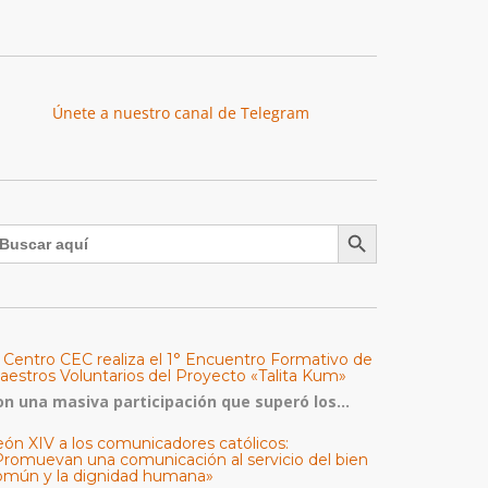
Únete a nuestro canal de Telegram
Botón de búsqueda
uscar:
l Centro CEC realiza el 1° Encuentro Formativo de
aestros Voluntarios del Proyecto «Talita Kum»
on una masiva participación que superó los...
eón XIV a los comunicadores católicos:
Promuevan una comunicación al servicio del bien
omún y la dignidad humana»