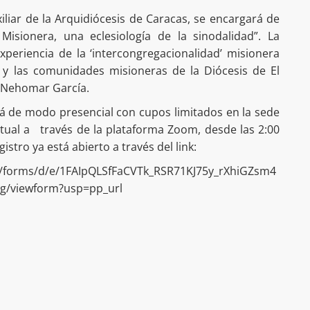
liar de la Arquidiócesis de Caracas, se encargará de
Misionera, una eclesiología de la sinodalidad”. La
xperiencia de la ‘intercongregacionalidad’ misionera
y las comunidades misioneras de la Diócesis de El
. Nehomar García.
ará de modo presencial con cupos limitados en la sede
rtual a través de la plataforma Zoom, desde las 2:00
istro ya está abierto a través del link:
m/forms/d/e/1FAIpQLSfFaCVTk_RSR71KJ75y_rXhiGZsm4
/viewform?usp=pp_url