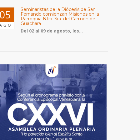
Seminaristas de la Diócesis de San
05
Fernando comienzan Misiones en la
Parroquia Ntra. Sra. del Carmen de
Guachara
AGO
Del 02 al 09 de agosto, los...