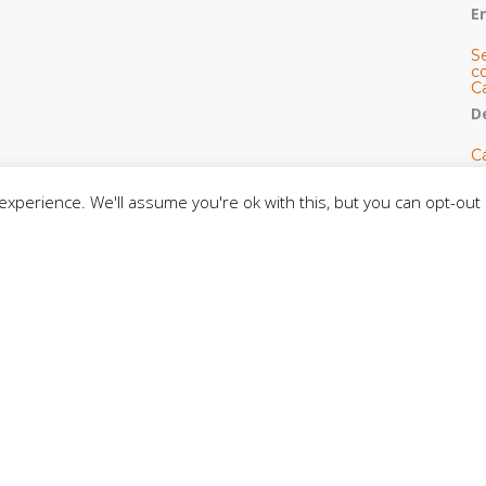
E
S
co
C
De
C
so
C
xperience. We'll assume you're ok with this, but you can opt-out 
C
J
t
L
C
CE
C