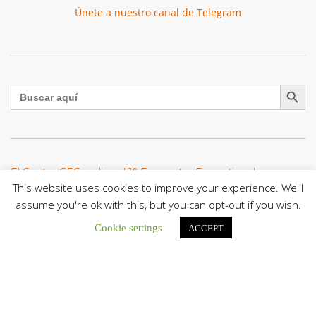
Únete a nuestro canal de Telegram
Botón de búsqu
Buscar:
El Centro CEC realiza el 1° Encuentro Formativo de
Maestros Voluntarios del Proyecto «Talita Kum»
This website uses cookies to improve your experience. We'll
Con una masiva participación que superó los...
assume you're ok with this, but you can opt-out if you wish.
Cookie settings
ACCEPT
León XIV a los comunicadores católicos: «Promuevan una
comunicación al servicio del bien común y la dignidad
humana»
En un mensaje enviado al Congreso Mundial...
Seminaristas de la Diócesis de San Fernando comienzan
Misiones en la Parroquia Ntra. Sra. del Carmen de Guachara