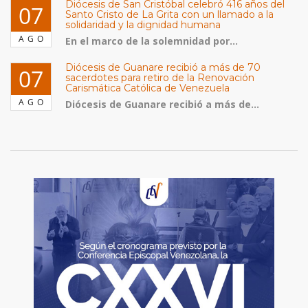
Diócesis de San Cristóbal celebró 416 años del
07
Santo Cristo de La Grita con un llamado a la
solidaridad y la dignidad humana
AGO
En el marco de la solemnidad por...
Diócesis de Guanare recibió a más de 70
07
sacerdotes para retiro de la Renovación
Carismática Católica de Venezuela
AGO
Diócesis de Guanare recibió a más de...