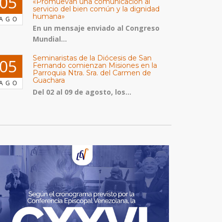
05
«Promuevan una comunicación al
servicio del bien común y la dignidad
humana»
AGO
En un mensaje enviado al Congreso
Mundial...
Seminaristas de la Diócesis de San
05
Fernando comienzan Misiones en la
Parroquia Ntra. Sra. del Carmen de
Guachara
AGO
Del 02 al 09 de agosto, los...