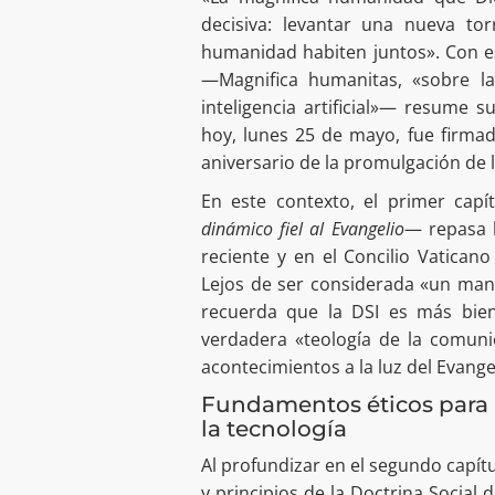
decisiva: levantar una nueva to
humanidad habiten juntos». Con est
—Magnifica humanitas, «sobre l
inteligencia artificial»— resume 
hoy, lunes 25 de mayo, fue firmad
aniversario de la promulgación de 
En este contexto, el primer capí
dinámico fiel al Evangelio
— repasa l
reciente y en el Concilio Vaticano
Lejos de ser considerada «un manu
recuerda que la DSI es más bie
verdadera «teología de la comunió
acontecimientos a la luz del Evange
Fundamentos éticos para 
la tecnología
Al profundizar en el segundo capí
y principios de la Doctrina Social d