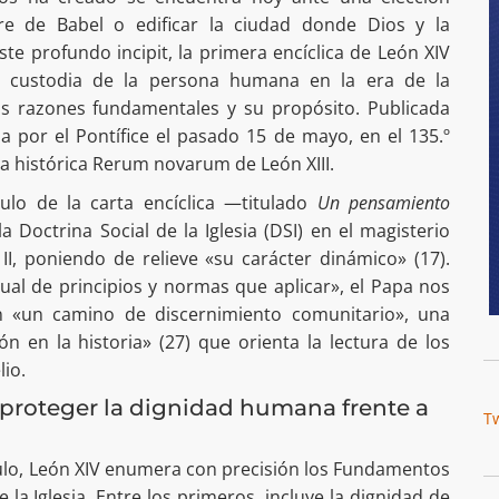
rre de Babel o edificar la ciudad donde Dios y la
e profundo incipit, la primera encíclica de León XIV
a custodia de la persona humana en la era de la
sus razones fundamentales y su propósito. Publicada
a por el Pontífice el pasado 15 de mayo, en el 135.º
la histórica Rerum novarum de León XIII.
tulo de la carta encíclica —titulado
Un pensamiento
a Doctrina Social de la Iglesia (DSI) en el magisterio
 II, poniendo de relieve «su carácter dinámico» (17).
al de principios y normas que aplicar», el Papa nos
n «un camino de discernimiento comunitario», una
n en la historia» (27) que orienta la lectura de los
lio.
proteger la dignidad humana frente a
T
tulo, León XIV enumera con precisión los Fundamentos
e la Iglesia. Entre los primeros, incluye la dignidad de