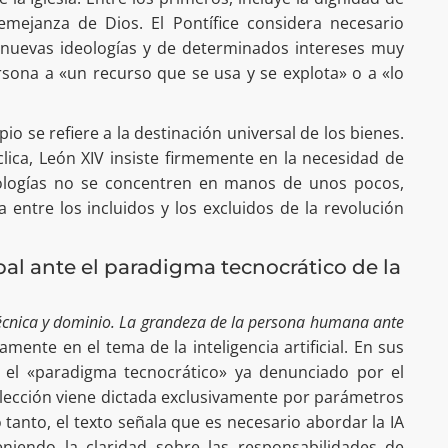
mejanza de Dios. El Pontífice considera necesario
e nuevas ideologías y de determinados intereses muy
sona a «un recurso que se usa y se explota» o a «lo
io se refiere a la destinación universal de los bienes.
clica, León XIV insiste firmemente en la necesidad de
nologías no se concentren en manos de unos pocos,
 entre los incluidos y los excluidos de la revolución
bal ante el paradigma tecnocrático de la
écnica y dominio. La grandeza de la persona humana ante
mente en el tema de la inteligencia artificial. En sus
a el «paradigma tecnocrático» ya denunciado por el
elección viene dictada exclusivamente por parámetros
lo tanto, el texto señala que es necesario abordar la IA
eniendo la claridad sobre las responsabilidades de