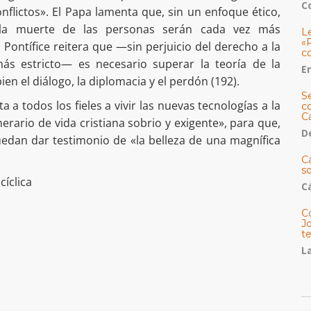
C
nflictos». El Papa lamenta que, sin un enfoque ético,
y la muerte de las personas serán cada vez más
L
«
l Pontífice reitera que —sin perjuicio del derecho a la
c
ás estricto— es necesario superar la teoría de la
E
n el diálogo, la diplomacia y el perdón (192).
S
ita a todos los fieles a vivir las nuevas tecnologías a la
co
C
nerario de vida cristiana sobrio y exigente», para que,
De
puedan dar testimonio de «la belleza de una magnífica
C
so
cíclica
C
C
J
t
L