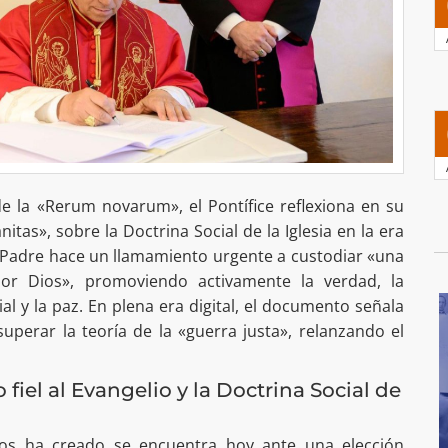
de la «Rerum novarum», el Pontífice reflexiona en su
itas», sobre la Doctrina Social de la Iglesia en la era
anto Padre hace un llamamiento urgente a custodiar «una
or Dios», promoviendo activamente la verdad, la
cial y la paz. En plena era digital, el documento señala
uperar la teoría de la «guerra justa», relanzando el
iel al Evangelio y la Doctrina Social de
os ha creado se encuentra hoy ante una elección