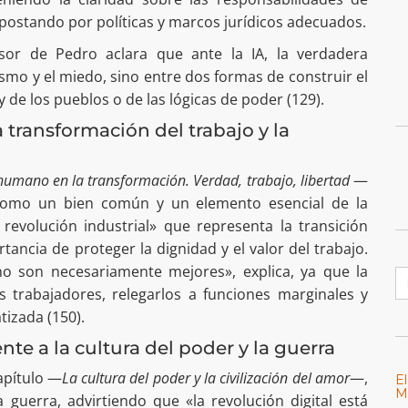
apostando por políticas y marcos jurídicos adecuados.
esor de Pedro aclara que ante la IA, la verdadera
asmo y el miedo, sino entre dos formas de construir el
y de los pueblos o de las lógicas de poder (129).
 transformación del trabajo y la
humano en la transformación. Verdad, trabajo, libertad
—
d como un bien común y un elemento esencial de la
 revolución industrial» que representa la transición
ortancia de proteger la dignidad y el valor del trabajo.
o son necesariamente mejores», explica, ya que la
B
os trabajadores, relegarlos a funciones marginales y
tizada (150).
ente a la cultura del poder y la guerra
apítulo —
La cultura del poder y la civilización del amor
—,
E
M
 guerra, advirtiendo que «la revolución digital está