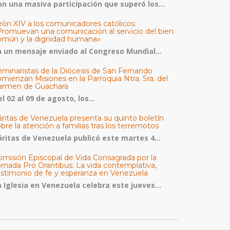
on una masiva participación que superó los...
eón XIV a los comunicadores católicos:
Promuevan una comunicación al servicio del bien
omún y la dignidad humana»
n un mensaje enviado al Congreso Mundial...
eminaristas de la Diócesis de San Fernando
mienzan Misiones en la Parroquia Ntra. Sra. del
armen de Guachara
l 02 al 09 de agosto, los...
áritas de Venezuela presenta su quinto boletín
bre la atención a familias tras los terremotos
áritas de Venezuela publicó este martes 4...
omisión Episcopal de Vida Consagrada por la
ornada Pro Orantibus: La vida contemplativa,
estimonio de fe y esperanza en Venezuela
a Iglesia en Venezuela celebra este jueves...