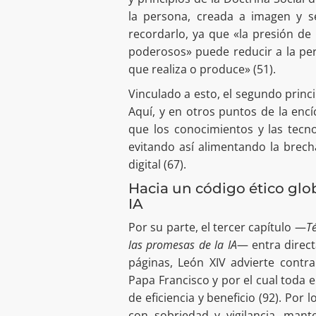
la persona, creada a imagen y se
recordarlo, ya que «la presión d
poderosos» puede reducir a la per
que realiza o produce» (51).
Vinculado a esto, el segundo princip
Aquí, y en otros puntos de la encí
que los conocimientos y las tec
evitando así alimentando la brecha
digital (67).
Hacia un código ético glo
IA
Por su parte, el tercer capítulo —
T
las promesas de la IA
— entra directa
páginas, León XIV advierte contr
Papa Francisco y por el cual toda 
de eficiencia y beneficio (92). Por 
con sobriedad y vigilancia, mant