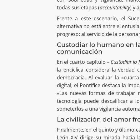
todas sus etapas (
accountability
) y 
Frente a este escenario, el Suc
alternativa no está entre el entusi
progreso: al servicio de la persona 
Custodiar lo humano en la
comunicación
En el cuarto capítulo –
Custodiar lo 
la encíclica considera la verda
democracia. Al evaluar la «cuarta
digital, el Pontífice destaca la imp
«Las nuevas formas de trabajar n
tecnología puede descalificar a l
someterlos a una vigilancia automa
La civilización del amor fr
Finalmente, en el quinto y último c
León XIV dirige su mirada hacia la