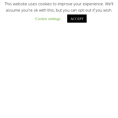
This website uses cookies to improve your experience. We'll
Botón de búsqu
Buscar:
assume you're ok with this, but you can opt-out if you wish.
Cookie settings
ACCEPT
El Centro CEC realiza el 1° Encuentro Formativo de
Maestros Voluntarios del Proyecto «Talita Kum»
Con una masiva participación que superó los...
León XIV a los comunicadores católicos: «Promuevan una
comunicación al servicio del bien común y la dignidad
humana»
En un mensaje enviado al Congreso Mundial...
Seminaristas de la Diócesis de San Fernando comienzan
Misiones en la Parroquia Ntra. Sra. del Carmen de Guachara
Del 02 al 09 de agosto, los...
Cáritas de Venezuela presenta su quinto boletín sobre la
atención a familias tras los terremotos