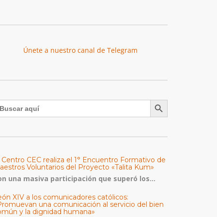
Únete a nuestro canal de Telegram
Botón de búsqueda
uscar:
l Centro CEC realiza el 1° Encuentro Formativo de
aestros Voluntarios del Proyecto «Talita Kum»
on una masiva participación que superó los...
eón XIV a los comunicadores católicos:
Promuevan una comunicación al servicio del bien
omún y la dignidad humana»