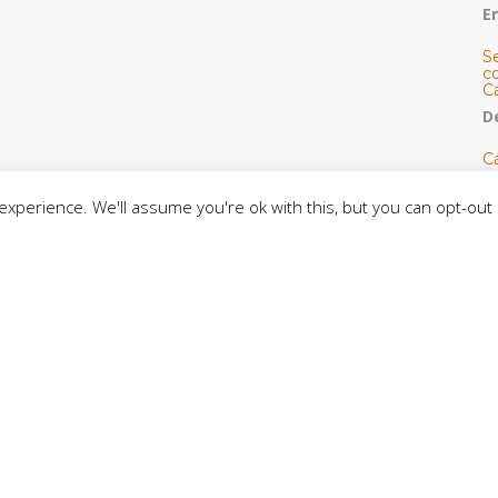
E
S
co
C
De
C
so
C
xperience. We'll assume you're ok with this, but you can opt-out 
C
J
t
L
C
CE
C