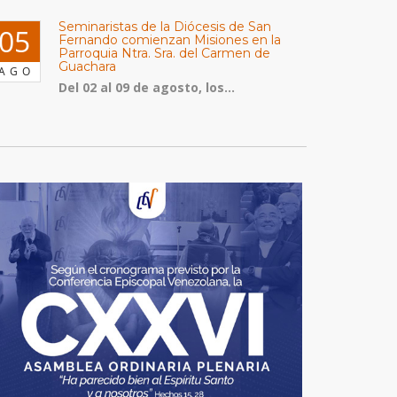
Seminaristas de la Diócesis de San
05
Fernando comienzan Misiones en la
Parroquia Ntra. Sra. del Carmen de
Guachara
AGO
Del 02 al 09 de agosto, los...