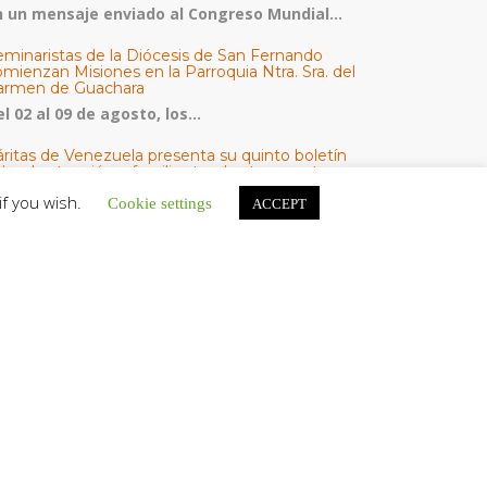
n un mensaje enviado al Congreso Mundial...
eminaristas de la Diócesis de San Fernando
mienzan Misiones en la Parroquia Ntra. Sra. del
armen de Guachara
l 02 al 09 de agosto, los...
áritas de Venezuela presenta su quinto boletín
bre la atención a familias tras los terremotos
áritas de Venezuela publicó este martes 4...
if you wish.
Cookie settings
ACCEPT
omisión Episcopal de Vida Consagrada por la
ornada Pro Orantibus: La vida contemplativa,
estimonio de fe y esperanza en Venezuela
a Iglesia en Venezuela celebra este jueves...
ATEGORÍAS
V Noticias
omunicado