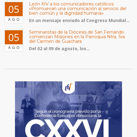
León XIV a los comunicadores católicos:
05
«Promuevan una comunicación al servicio del
bien común y la dignidad humana»
AGO
En un mensaje enviado al Congreso Mundial...
Seminaristas de la Diócesis de San Fernando
05
comienzan Misiones en la Parroquia Ntra. Sra.
del Carmen de Guachara
AGO
Del 02 al 09 de agosto, los...