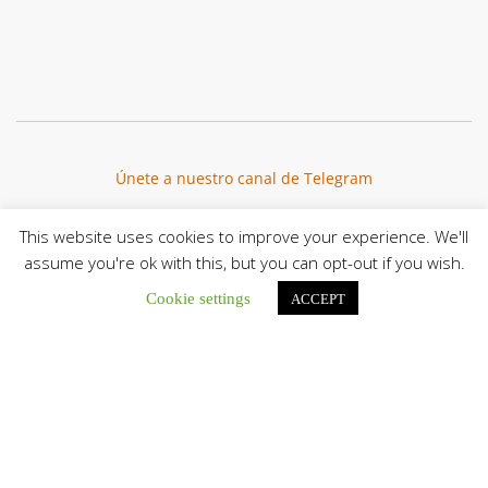
Únete a nuestro canal de Telegram
This website uses cookies to improve your experience. We'll
assume you're ok with this, but you can opt-out if you wish.
Botón de búsqu
Buscar:
Cookie settings
ACCEPT
El Centro CEC realiza el 1° Encuentro Formativo de
Maestros Voluntarios del Proyecto «Talita Kum»
Con una masiva participación que superó los...