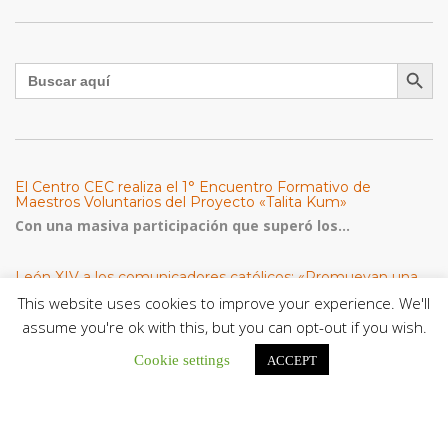
Botón de búsqu
Buscar:
El Centro CEC realiza el 1° Encuentro Formativo de
Maestros Voluntarios del Proyecto «Talita Kum»
Con una masiva participación que superó los...
León XIV a los comunicadores católicos: «Promuevan una
comunicación al servicio del bien común y la dignidad
This website uses cookies to improve your experience. We'll
humana»
assume you're ok with this, but you can opt-out if you wish.
En un mensaje enviado al Congreso Mundial...
Cookie settings
ACCEPT
Seminaristas de la Diócesis de San Fernando comienzan
Misiones en la Parroquia Ntra. Sra. del Carmen de Guachara
Del 02 al 09 de agosto, los...