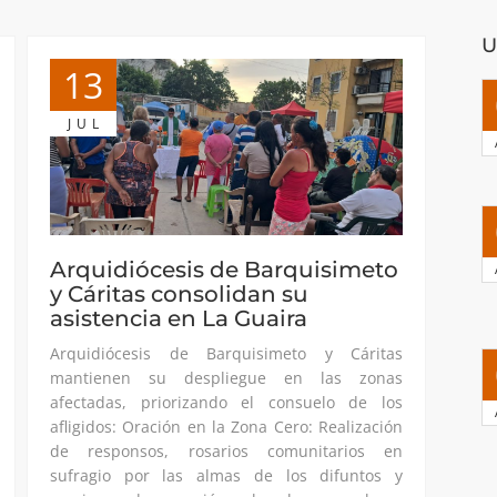
U
13
JUL
Arquidiócesis de Barquisimeto
y Cáritas consolidan su
asistencia en La Guaira
Arquidiócesis de Barquisimeto y Cáritas
mantienen su despliegue en las zonas
afectadas, priorizando el consuelo de los
afligidos: Oración en la Zona Cero: Realización
de responsos, rosarios comunitarios en
sufragio por las almas de los difuntos y