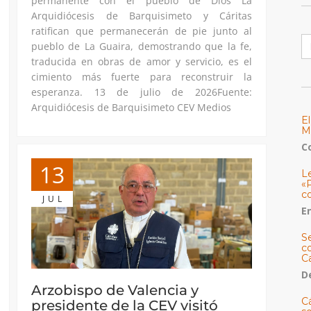
permanente con el pueblo de Dios La
Arquidiócesis de Barquisimeto y Cáritas
ratifican que permanecerán de pie junto al
B
pueblo de La Guaira, demostrando que la fe,
traducida en obras de amor y servicio, es el
cimiento más fuerte para reconstruir la
esperanza. 13 de julio de 2026Fuente:
Arquidiócesis de Barquisimeto CEV Medios
E
M
C
13
L
«
c
JUL
E
S
co
C
De
Arzobispo de Valencia y
C
presidente de la CEV visitó