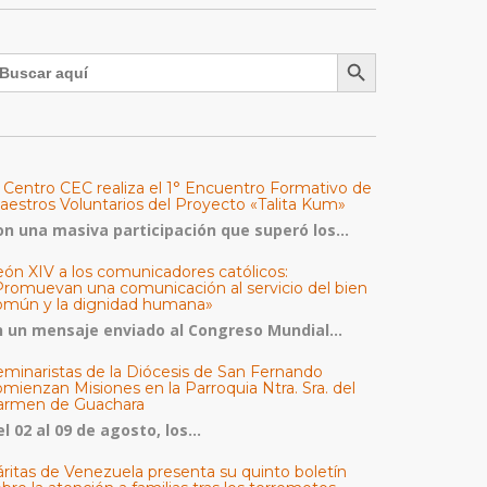
Botón de búsqueda
uscar:
l Centro CEC realiza el 1° Encuentro Formativo de
aestros Voluntarios del Proyecto «Talita Kum»
on una masiva participación que superó los...
eón XIV a los comunicadores católicos:
Promuevan una comunicación al servicio del bien
omún y la dignidad humana»
n un mensaje enviado al Congreso Mundial...
eminaristas de la Diócesis de San Fernando
mienzan Misiones en la Parroquia Ntra. Sra. del
armen de Guachara
l 02 al 09 de agosto, los...
áritas de Venezuela presenta su quinto boletín