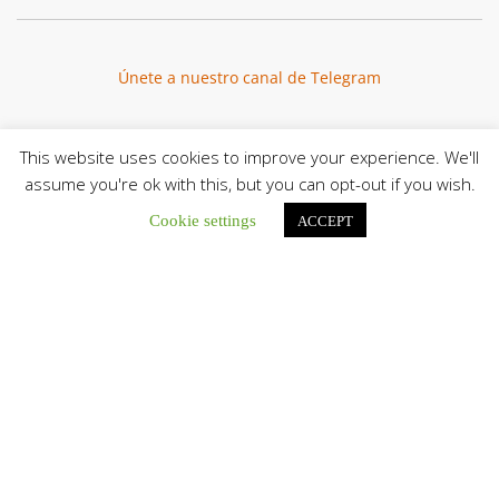
Únete a nuestro canal de Telegram
This website uses cookies to improve your experience. We'll
assume you're ok with this, but you can opt-out if you wish.
Botón de búsqu
Buscar:
Cookie settings
ACCEPT
La Santa Sede presenta el programa oficial del Viaje
Apostólico del Papa León XIV a Francia
La Oficina de Prensa de la Santa...
Diócesis de San Cristóbal celebró 416 años del Santo Cristo
de La Grita con un llamado a la solidaridad y la dignidad
humana
En el marco de la solemnidad por...