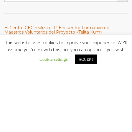
El Centro CEC realiza el 1° Encuentro Formativo de
Maestros Voluntarios del Proyecto «Talita Kum»
Con una masiva participación que superó los...
This website uses cookies to improve your experience. We'll
assume you're ok with this, but you can opt-out if you wish.
León XIV a los comunicadores católicos: «Promuevan una
comunicación al servicio del bien común y la dignidad
Cookie settings
ACCEPT
humana»
En un mensaje enviado al Congreso Mundial...
Seminaristas de la Diócesis de San Fernando comienzan
Misiones en la Parroquia Ntra. Sra. del Carmen de Guachara
Del 02 al 09 de agosto, los...
Cáritas de Venezuela presenta su quinto boletín sobre la
atención a familias tras los terremotos
Cáritas de Venezuela publicó este martes 4...