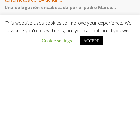
Una delegación encabezada por el padre Marco...
El Centro CEC realiza el 1° Encuentro Formativo de
This website uses cookies to improve your experience. We'll
Maestros Voluntarios del Proyecto «Talita Kum»
assume you're ok with this, but you can opt-out if you wish.
Con una masiva participación que superó los...
Cookie settings
ACCEPT
CATEGORÍAS
CEV Noticias
Comunicado
Destacadas
Galería
Iglesia en Latinoamérica
Iglesia en Venezuela
Iglesia Sinodal