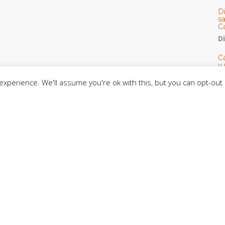
D
s
C
D
Cá
y 
h
xperience. We'll assume you're ok with this, but you can opt-out 
U
E
M
C
C
CE
C
D