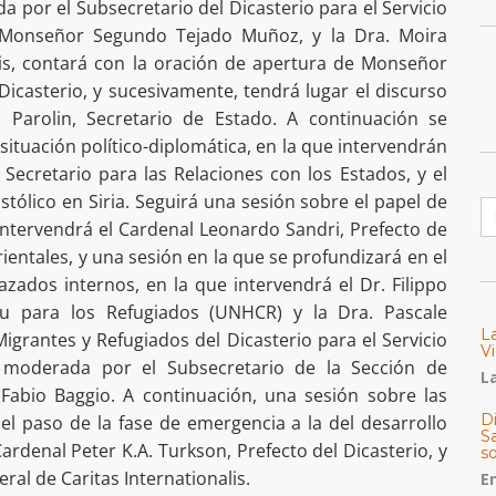
a por el Subsecretario del Dicasterio para el Servicio
, Monseñor Segundo Tejado Muñoz, y la Dra. Moira
alis, contará con la oración de apertura de Monseñor
Dicasterio, y sucesivamente, tendrá lugar el discurso
o Parolin, Secretario de Estado. A continuación se
situación político-diplomática, en la que intervendrán
Secretario para las Relaciones con los Estados, y el
tólico en Siria. Seguirá una sesión sobre el papel de
B
ue intervendrá el Cardenal Leonardo Sandri, Prefecto de
rientales, y una sesión en la que se profundizará en el
zados internos, en la que intervendrá el Dr. Filippo
nu para los Refugiados (UNHCR) y la Dra. Pascale
L
Migrantes y Refugiados del Dicasterio para el Servicio
Vi
, moderada por el Subsecretario de la Sección de
La
 Fabio Baggio. A continuación, una sesión sobre las
Di
 el paso de la fase de emergencia a la del desarrollo
Sa
Cardenal Peter K.A. Turkson, Prefecto del Dicasterio, y
s
eral de Caritas Internationalis.
E