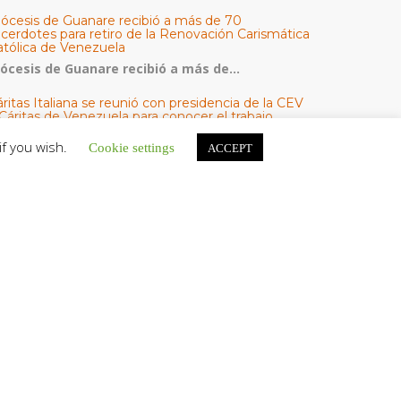
iócesis de Guanare recibió a más de 70
acerdotes para retiro de la Renovación Carismática
atólica de Venezuela
iócesis de Guanare recibió a más de...
ritas Italiana se reunió con presidencia de la CEV
Cáritas de Venezuela para conocer el trabajo
umanitario por terremotos del 24 de junio
if you wish.
Cookie settings
ACCEPT
na delegación encabezada por el padre Marco...
l Centro CEC realiza el 1° Encuentro Formativo de
aestros Voluntarios del Proyecto «Talita Kum»
on una masiva participación que superó los...
ATEGORÍAS
V Noticias
omunicado
estacadas