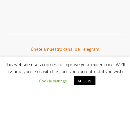
Únete a nuestro canal de Telegram
This website uses cookies to improve your experience. We'll
assume you're ok with this, but you can opt-out if you wish.
Botón de búsqu
Buscar:
Cookie settings
ACCEPT
La Santa Sede presenta el programa oficial del Viaje
Apostólico del Papa León XIV a Francia
La Oficina de Prensa de la Santa...