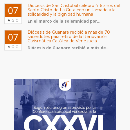
Diócesis de San Cristóbal celebró 416 años del
07
Santo Cristo de La Grita con un llamado a la
solidaridad y la dignidad humana
AGO
En el marco de la solemnidad por...
Diócesis de Guanare recibió a más de 70
07
sacerdotes para retiro de la Renovación
Carismática Católica de Venezuela
AGO
Diócesis de Guanare recibió a más de...