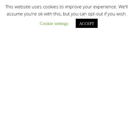
This website uses cookies to improve your experience. We'll
assume you're ok with this, but you can opt-out if you wish.
Cookie settings
ACCEPT
Únete a nuestro canal de Telegram
Botón de búsqu
Buscar:
La Santa Sede presenta el programa oficial del Viaje
Apostólico del Papa León XIV a Francia
La Oficina de Prensa de la Santa...
Diócesis de San Cristóbal celebró 416 años del Santo Cristo