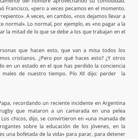
ntamente del hombre aprovechando su comodidad.
ó Francisco, «pero a veces pecamos en el momento.
repiento». A veces, en cambio, «nos dejamos llevar a
e normal». Lo normal, por ejemplo, es «no pagar a la
r la mitad de lo que se debe a los que trabajan en el
rsonas que hacen esto, que van a misa todos los
mos cristianos. ¿Pero por qué haces esto? ¿Y otros
do en un estado en el que has perdido la conciencia
 males de nuestro tiempo. Pío XII dijo: perder la
 Papa, recordando un reciente incidente en Argentina
 rugby que mataron a un camarada en una pelea
Los chicos, dijo, se convirtieron en «una manada de
rogantes sobre la educación de los jóvenes, en la
es una bofetada de la vida» para parar, para detener