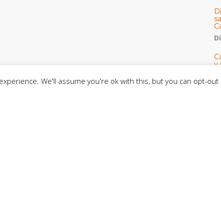
D
s
C
D
Cá
y 
h
xperience. We'll assume you're ok with this, but you can opt-out 
U
E
M
C
C
CE
C
D