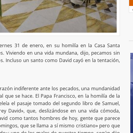
iernes 31 de enero, en su homilía en la Casa Santa
. Viviendo en una vida mundana, dijo, pecamos sin
s. Incluso un santo como David cayó en la tentación,
orazón indiferente ante los pecados, una mundanidad
l que se hace. El Papa Francisco, en la homilía de la
eleía el pasaje tomado del segundo libro de Samuel,
 rey David», que, deslizándose en una vida cómoda,
 David como tantos hombres de hoy, gente que parece
omingos, que se llama a sí mismo cristiano» pero que
ado»: uno de los males de nuestro tiempo, según dijo