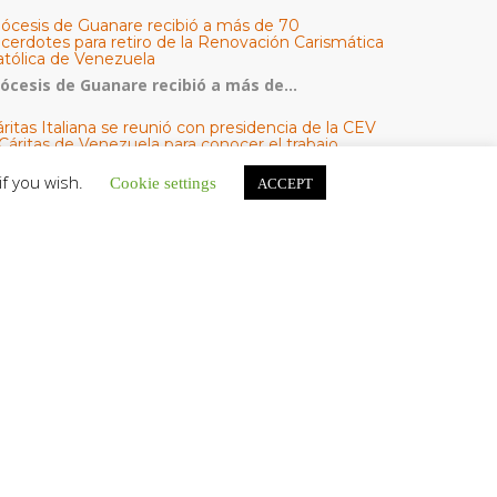
iócesis de Guanare recibió a más de 70
acerdotes para retiro de la Renovación Carismática
atólica de Venezuela
iócesis de Guanare recibió a más de...
ritas Italiana se reunió con presidencia de la CEV
Cáritas de Venezuela para conocer el trabajo
umanitario por terremotos del 24 de junio
if you wish.
Cookie settings
ACCEPT
na delegación encabezada por el padre Marco...
l Centro CEC realiza el 1° Encuentro Formativo de
aestros Voluntarios del Proyecto «Talita Kum»
on una masiva participación que superó los...
ATEGORÍAS
V Noticias
omunicado
estacadas