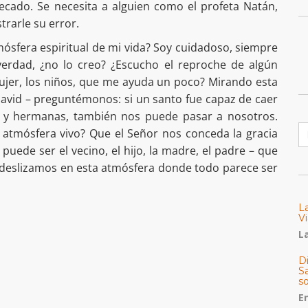
pecado. Se necesita a alguien como el profeta Natán,
trarle su error.
ósfera espiritual de mi vida? Soy cuidadoso, siempre
verdad, ¿no lo creo? ¿Escucho el reproche de algún
mujer, los niños, que me ayuda un poco? Mirando esta
David – preguntémonos: si un santo fue capaz de caer
 y hermanas, también nos puede pasar a nosotros.
B
tmósfera vivo? Que el Señor nos conceda la gracia
puede ser el vecino, el hijo, la madre, el padre – que
deslizamos en esta atmósfera donde todo parece ser
L
Vi
La
Di
Sa
s
E