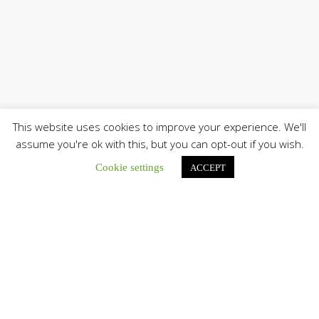
This website uses cookies to improve your experience. We'll
assume you're ok with this, but you can opt-out if you wish.
Únete a nuestro canal de Telegram
Cookie settings
ACCEPT
Botón de búsqu
Buscar:
La Santa Sede presenta el programa oficial del Viaje