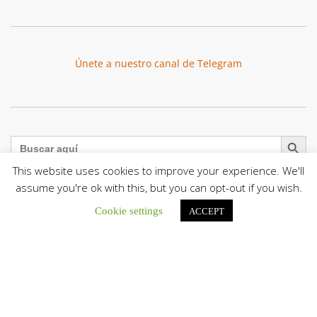
Únete a nuestro canal de Telegram
Botón de búsqu
Buscar:
This website uses cookies to improve your experience. We'll
assume you're ok with this, but you can opt-out if you wish.
Cookie settings
ACCEPT
El Centro CEC realiza el 1° Encuentro Formativo de
Maestros Voluntarios del Proyecto «Talita Kum»
Con una masiva participación que superó los...
León XIV a los comunicadores católicos: «Promuevan una
comunicación al servicio del bien común y la dignidad
humana»