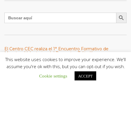
Botón de búsqu
Buscar:
El Centro CEC realiza el 1° Encuentro Formativo de
Maestros Voluntarios del Proyecto «Talita Kum»
This website uses cookies to improve your experience. We'll
Con una masiva participación que superó los...
assume you're ok with this, but you can opt-out if you wish.
León XIV a los comunicadores católicos: «Promuevan una
Cookie settings
ACCEPT
comunicación al servicio del bien común y la dignidad
humana»
En un mensaje enviado al Congreso Mundial...
Seminaristas de la Diócesis de San Fernando comienzan
Misiones en la Parroquia Ntra. Sra. del Carmen de Guachara
Del 02 al 09 de agosto, los...
Cáritas de Venezuela presenta su quinto boletín sobre la