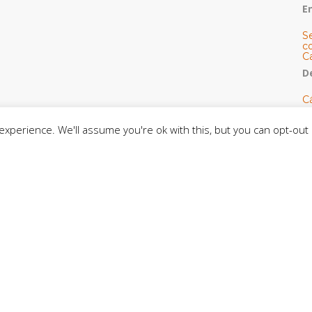
E
S
co
C
De
C
so
C
xperience. We'll assume you're ok with this, but you can opt-out 
C
J
t
L
C
CE
C