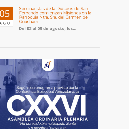
Seminaristas de la Diócesis de San
05
Fernando comienzan Misiones en la
Parroquia Ntra. Sra. del Carmen de
Guachara
AGO
Del 02 al 09 de agosto, los...