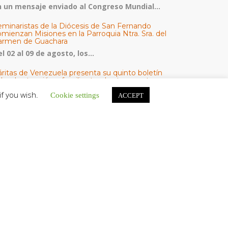
n un mensaje enviado al Congreso Mundial...
eminaristas de la Diócesis de San Fernando
mienzan Misiones en la Parroquia Ntra. Sra. del
armen de Guachara
l 02 al 09 de agosto, los...
áritas de Venezuela presenta su quinto boletín
bre la atención a familias tras los terremotos
áritas de Venezuela publicó este martes 4...
if you wish.
Cookie settings
ACCEPT
omisión Episcopal de Vida Consagrada por la
ornada Pro Orantibus: La vida contemplativa,
estimonio de fe y esperanza en Venezuela
a Iglesia en Venezuela celebra este jueves...
ATEGORÍAS
V Noticias
omunicado