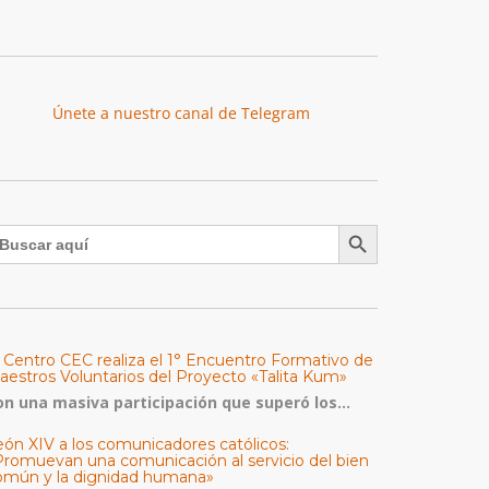
Únete a nuestro canal de Telegram
Botón de búsqueda
uscar:
l Centro CEC realiza el 1° Encuentro Formativo de
aestros Voluntarios del Proyecto «Talita Kum»
on una masiva participación que superó los...
eón XIV a los comunicadores católicos:
Promuevan una comunicación al servicio del bien
omún y la dignidad humana»