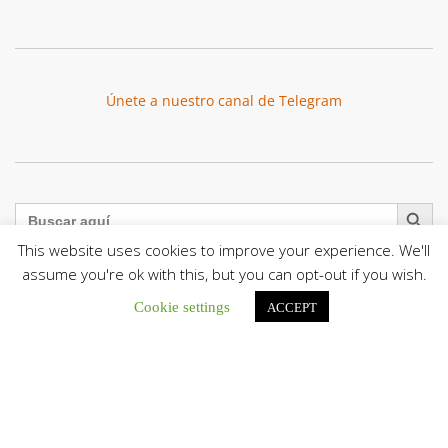
Únete a nuestro canal de Telegram
Botón de búsqu
Buscar:
This website uses cookies to improve your experience. We'll
assume you're ok with this, but you can opt-out if you wish.
Cookie settings
ACCEPT
La Santa Sede presenta el programa oficial del Viaje
Apostólico del Papa León XIV a Francia
La Oficina de Prensa de la Santa...
Diócesis de San Cristóbal celebró 416 años del Santo Cristo
de La Grita con un llamado a la solidaridad y la dignidad
humana