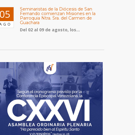
Seminaristas de la Diócesis de San
05
Fernando comienzan Misiones en la
Parroquia Ntra. Sra. del Carmen de
Guachara
AGO
Del 02 al 09 de agosto, los...