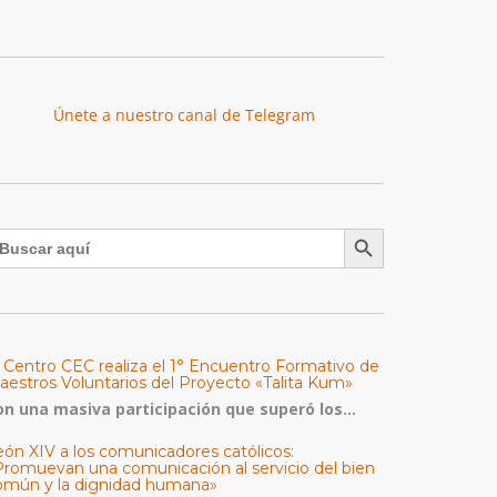
Únete a nuestro canal de Telegram
Botón de búsqueda
uscar:
l Centro CEC realiza el 1° Encuentro Formativo de
aestros Voluntarios del Proyecto «Talita Kum»
on una masiva participación que superó los...
eón XIV a los comunicadores católicos:
Promuevan una comunicación al servicio del bien
omún y la dignidad humana»