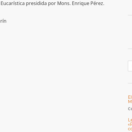
 Eucarística presidida por Mons. Enrique Pérez.
rín
B
E
M
C
L
«
c