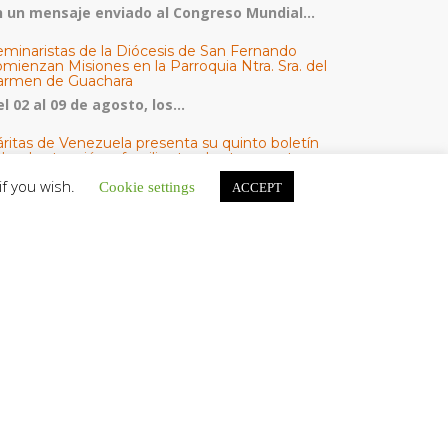
n un mensaje enviado al Congreso Mundial...
eminaristas de la Diócesis de San Fernando
mienzan Misiones en la Parroquia Ntra. Sra. del
armen de Guachara
l 02 al 09 de agosto, los...
áritas de Venezuela presenta su quinto boletín
bre la atención a familias tras los terremotos
áritas de Venezuela publicó este martes 4...
if you wish.
Cookie settings
ACCEPT
omisión Episcopal de Vida Consagrada por la
ornada Pro Orantibus: La vida contemplativa,
estimonio de fe y esperanza en Venezuela
a Iglesia en Venezuela celebra este jueves...
ATEGORÍAS
V Noticias
omunicado