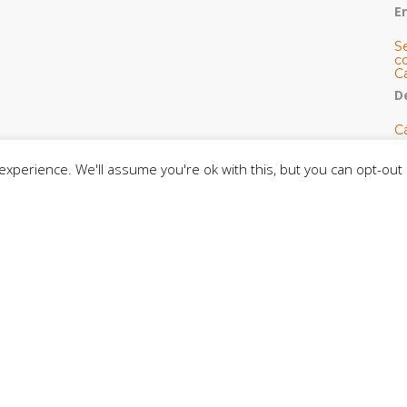
E
S
co
C
De
C
so
C
xperience. We'll assume you're ok with this, but you can opt-out 
C
J
t
L
C
CE
C