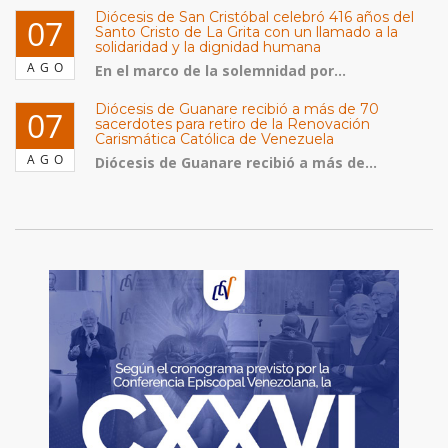
Diócesis de San Cristóbal celebró 416 años del
07
Santo Cristo de La Grita con un llamado a la
solidaridad y la dignidad humana
AGO
En el marco de la solemnidad por...
Diócesis de Guanare recibió a más de 70
07
sacerdotes para retiro de la Renovación
Carismática Católica de Venezuela
AGO
Diócesis de Guanare recibió a más de...