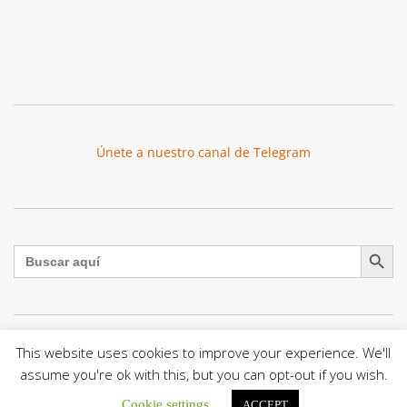
Únete a nuestro canal de Telegram
Botón de búsqu
Buscar:
This website uses cookies to improve your experience. We'll
La Santa Sede presenta el programa oficial del Viaje
Apostólico del Papa León XIV a Francia
assume you're ok with this, but you can opt-out if you wish.
La Oficina de Prensa de la Santa...
Cookie settings
ACCEPT