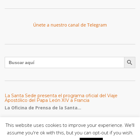
Únete a nuestro canal de Telegram
Botón de búsqu
Buscar:
La Santa Sede presenta el programa oficial del Viaje
Apostólico del Papa León XIV a Francia
La Oficina de Prensa de la Santa...
Diócesis de San Cristóbal celebró 416 años del Santo Cristo
This website uses cookies to improve your experience. We'll
de La Grita con un llamado a la solidaridad y la dignidad
assume you're ok with this, but you can opt-out if you wish.
humana