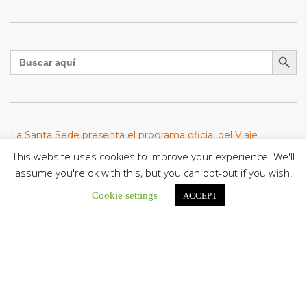
Botón de búsqu
Buscar:
La Santa Sede presenta el programa oficial del Viaje
Apostólico del Papa León XIV a Francia
This website uses cookies to improve your experience. We'll
La Oficina de Prensa de la Santa...
assume you're ok with this, but you can opt-out if you wish.
Cookie settings
ACCEPT
Diócesis de San Cristóbal celebró 416 años del Santo Cristo
de La Grita con un llamado a la solidaridad y la dignidad
humana
En el marco de la solemnidad por...
Diócesis de Guanare recibió a más de 70 sacerdotes para
retiro de la Renovación Carismática Católica de Venezuela
Diócesis de Guanare recibió a más de...