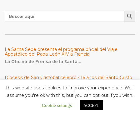
Botón de búsqu
Buscar:
La Santa Sede presenta el programa oficial del Viaje
Apostólico del Papa León XIV a Francia
La Oficina de Prensa de la Santa...
Diócesis de San Cristóbal celebró 416 años del Santo Cristo
de La Grita con un llamado a la solidaridad y la dignidad
humana
This website uses cookies to improve your experience. We'll
En el marco de la solemnidad por...
assume you're ok with this, but you can opt-out if you wish.
Cookie settings
ACCEPT
Diócesis de Guanare recibió a más de 70 sacerdotes para
retiro de la Renovación Carismática Católica de Venezuela
Diócesis de Guanare recibió a más de...
Cáritas Italiana se reunió con presidencia de la CEV y Cáritas
de Venezuela para conocer el trabajo humanitario por