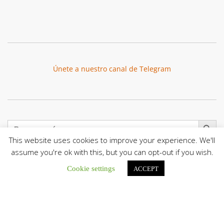
Únete a nuestro canal de Telegram
Botón de búsqu
Buscar:
This website uses cookies to improve your experience. We'll
assume you're ok with this, but you can opt-out if you wish.
Cookie settings
ACCEPT
La Santa Sede presenta el programa oficial del Viaje
Apostólico del Papa León XIV a Francia
La Oficina de Prensa de la Santa...