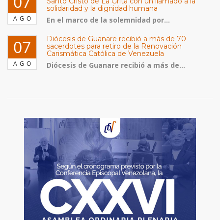
07
Santo Cristo de La Grita con un llamado a la
solidaridad y la dignidad humana
AGO
En el marco de la solemnidad por...
Diócesis de Guanare recibió a más de 70
07
sacerdotes para retiro de la Renovación
Carismática Católica de Venezuela
AGO
Diócesis de Guanare recibió a más de...