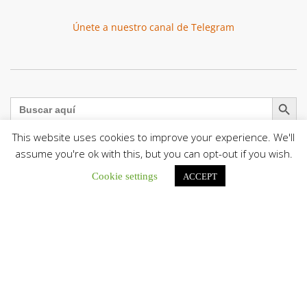
Únete a nuestro canal de Telegram
Botón de búsqu
Buscar:
This website uses cookies to improve your experience. We'll
assume you're ok with this, but you can opt-out if you wish.
Cookie settings
ACCEPT
La Santa Sede presenta el programa oficial del Viaje
Apostólico del Papa León XIV a Francia
La Oficina de Prensa de la Santa...
Diócesis de San Cristóbal celebró 416 años del Santo Cristo
de La Grita con un llamado a la solidaridad y la dignidad
humana
En el marco de la solemnidad por...
Diócesis de Guanare recibió a más de 70 sacerdotes para