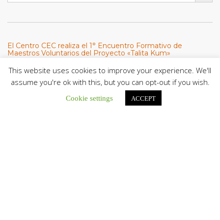
El Centro CEC realiza el 1° Encuentro Formativo de
Maestros Voluntarios del Proyecto «Talita Kum»
Con una masiva participación que superó los...
This website uses cookies to improve your experience. We'll
assume you're ok with this, but you can opt-out if you wish.
León XIV a los comunicadores católicos: «Promuevan una
comunicación al servicio del bien común y la dignidad
Cookie settings
ACCEPT
humana»
En un mensaje enviado al Congreso Mundial...
Seminaristas de la Diócesis de San Fernando comienzan
Misiones en la Parroquia Ntra. Sra. del Carmen de Guachara
Del 02 al 09 de agosto, los...
Cáritas de Venezuela presenta su quinto boletín sobre la
atención a familias tras los terremotos
Cáritas de Venezuela publicó este martes 4...