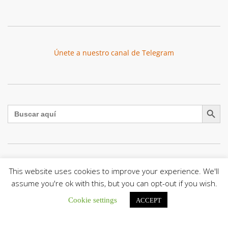
Únete a nuestro canal de Telegram
Botón de búsqu
Buscar:
La Santa Sede presenta el programa oficial del Viaje
This website uses cookies to improve your experience. We'll
Apostólico del Papa León XIV a Francia
assume you're ok with this, but you can opt-out if you wish.
La Oficina de Prensa de la Santa...
Cookie settings
ACCEPT
Diócesis de San Cristóbal celebró 416 años del Santo Cristo
de La Grita con un llamado a la solidaridad y la dignidad