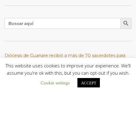
Botón de búsqu
Buscar:
Diócesis de Guanare recibió a más de 70 sacerdotes para
retiro de la Renovación Carismática Católica de Venezuela
This website uses cookies to improve your experience. We'll
Diócesis de Guanare recibió a más de...
assume you're ok with this, but you can opt-out if you wish.
Cáritas Italiana se reunió con presidencia de la CEV y Cáritas
Cookie settings
ACCEPT
de Venezuela para conocer el trabajo humanitario por
terremotos del 24 de junio
Una delegación encabezada por el padre Marco...
El Centro CEC realiza el 1° Encuentro Formativo de
Maestros Voluntarios del Proyecto «Talita Kum»
Con una masiva participación que superó los...