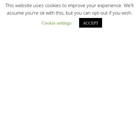
This website uses cookies to improve your experience. We'll
León XIV a los comunicadores católicos: «Promuevan una
assume you're ok with this, but you can opt-out if you wish.
comunicación al servicio del bien común y la dignidad
humana»
Cookie settings
ACCEPT
En un mensaje enviado al Congreso Mundial...
Seminaristas de la Diócesis de San Fernando comienzan
Misiones en la Parroquia Ntra. Sra. del Carmen de Guachara
Del 02 al 09 de agosto, los...
Cáritas de Venezuela presenta su quinto boletín sobre la
atención a familias tras los terremotos
Cáritas de Venezuela publicó este martes 4...
Comisión Episcopal de Vida Consagrada por la Jornada Pro
Orantibus: La vida contemplativa, testimonio de fe y
esperanza en Venezuela
La Iglesia en Venezuela celebra este jueves...
Desde el Santuario de la Virgen de Coromoto Monseñor
Carlos Curiel pidió a la Madre de Dios por todos los
venezolanos