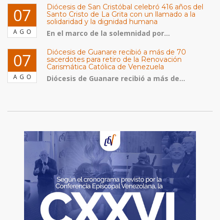
Diócesis de San Cristóbal celebró 416 años del
07
Santo Cristo de La Grita con un llamado a la
solidaridad y la dignidad humana
AGO
En el marco de la solemnidad por...
Diócesis de Guanare recibió a más de 70
07
sacerdotes para retiro de la Renovación
Carismática Católica de Venezuela
AGO
Diócesis de Guanare recibió a más de...