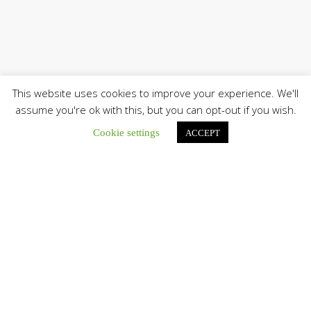
This website uses cookies to improve your experience. We'll
assume you're ok with this, but you can opt-out if you wish.
Únete a nuestro canal de Telegram
Cookie settings
ACCEPT
Botón de búsqu
Buscar:
La Santa Sede presenta el programa oficial del Viaje
Apostólico del Papa León XIV a Francia
La Oficina de Prensa de la Santa...