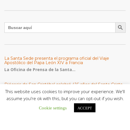
Botón de búsqu
Buscar:
La Santa Sede presenta el programa oficial del Viaje
Apostólico del Papa León XIV a Francia
La Oficina de Prensa de la Santa...
Diócesis de San Cristóbal celebró 416 años del Santo Cristo
de La Grita con un llamado a la solidaridad y la dignidad
This website uses cookies to improve your experience. We'll
humana
assume you're ok with this, but you can opt-out if you wish.
En el marco de la solemnidad por...
Cookie settings
ACCEPT
Diócesis de Guanare recibió a más de 70 sacerdotes para
retiro de la Renovación Carismática Católica de Venezuela
Diócesis de Guanare recibió a más de...