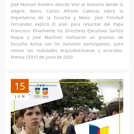
José Manuel Romero abordó Vivir la Asesoría desde la
alegría, Mons. Carlos Alfredo Cabezas sobre la
Importancia de la Escucha y Mons. José Trinidad
Fernández explicó El plan para resucitar del Papa
Francisco. Finalmente los Directores Ejecutivos Saritza
Roque y José Martínez realizaron un proceso de
Escucha Activa con los Asesores participantes, para
revisar las realidades Arqui/diocesanas y vicariales.
Prensa CEV15 de junio de 2020
15
JUN