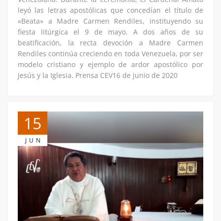
leyó las letras apostólicas que concedían el título de
«Beata» a Madre Carmen Rendiles, instituyendo su
fiesta litúrgica el 9 de mayo. A dos años de su
beatificación, la recta devoción a Madre Carmen
Rendiles continúa creciendo en toda Venezuela, por ser
modelo cristiano y ejemplo de ardor apostólico por
Jesús y la Iglesia. Prensa CEV16 de junio de 2020
15
JUN