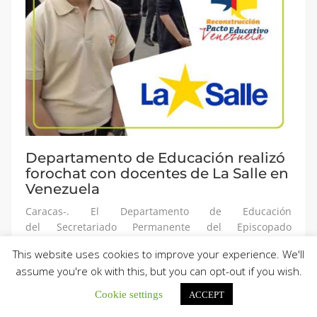
Departamento de Educación realizó
forochat con docentes de La Salle en
Venezuela
Caracas-. El Departamento de Educación
del Secretariado Permanente del Episcopado
Venezolano realizó el día jueves 14 de mayo de 2020,
This website uses cookies to improve your experience. We'll
en el marco de la Semana Lasallista, el Foro-Chat
assume you're ok with this, but you can opt-out if you wish.
“Hablemos sobre la Reconstrucción del Pacto
Educativo”, un espacio abierto a la familia de La Salle
Cookie settings
ACCEPT
en Venezuela con el fin de hacerlos partícipes de la