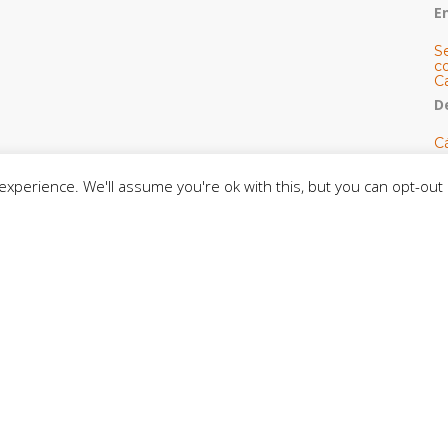
E
S
co
C
De
C
so
C
xperience. We'll assume you're ok with this, but you can opt-out 
C
J
t
L
C
CE
C