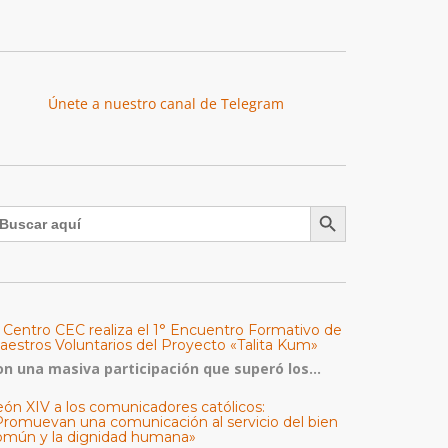
Únete a nuestro canal de Telegram
Botón de búsqueda
uscar:
l Centro CEC realiza el 1° Encuentro Formativo de
aestros Voluntarios del Proyecto «Talita Kum»
on una masiva participación que superó los...
eón XIV a los comunicadores católicos:
Promuevan una comunicación al servicio del bien
omún y la dignidad humana»