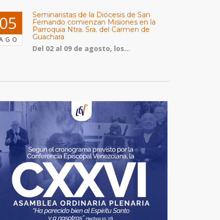
Seminaristas de la Diócesis de San
05
Fernando comienzan Misiones en la
Parroquia Ntra. Sra. del Carmen de
Guachara
AGO
Del 02 al 09 de agosto, los...