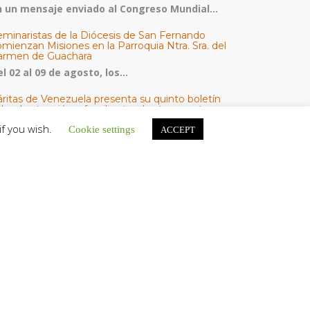
n un mensaje enviado al Congreso Mundial...
eminaristas de la Diócesis de San Fernando
mienzan Misiones en la Parroquia Ntra. Sra. del
armen de Guachara
l 02 al 09 de agosto, los...
áritas de Venezuela presenta su quinto boletín
bre la atención a familias tras los terremotos
áritas de Venezuela publicó este martes 4...
if you wish.
Cookie settings
ACCEPT
omisión Episcopal de Vida Consagrada por la
ornada Pro Orantibus: La vida contemplativa,
estimonio de fe y esperanza en Venezuela
a Iglesia en Venezuela celebra este jueves...
ATEGORÍAS
V Noticias
omunicado