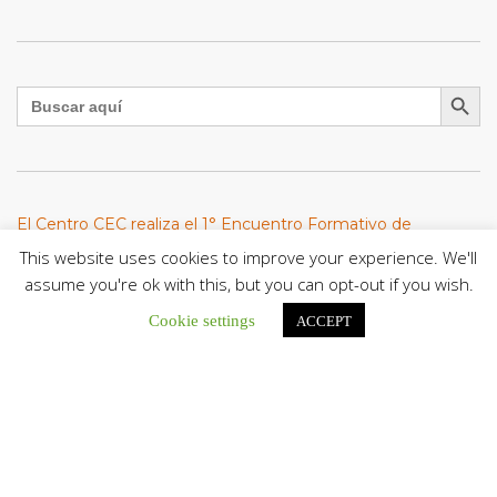
Botón de búsqu
Buscar:
El Centro CEC realiza el 1° Encuentro Formativo de
Maestros Voluntarios del Proyecto «Talita Kum»
This website uses cookies to improve your experience. We'll
Con una masiva participación que superó los...
assume you're ok with this, but you can opt-out if you wish.
Cookie settings
ACCEPT
León XIV a los comunicadores católicos: «Promuevan una
comunicación al servicio del bien común y la dignidad
humana»
En un mensaje enviado al Congreso Mundial...
Seminaristas de la Diócesis de San Fernando comienzan
Misiones en la Parroquia Ntra. Sra. del Carmen de Guachara
Del 02 al 09 de agosto, los...