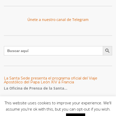
Únete a nuestro canal de Telegram
Botón de búsqu
Buscar:
La Santa Sede presenta el programa oficial del Viaje
Apostólico del Papa León XIV a Francia
La Oficina de Prensa de la Santa...
Diócesis de San Cristóbal celebró 416 años del Santo Cristo
This website uses cookies to improve your experience. We'll
de La Grita con un llamado a la solidaridad y la dignidad
assume you're ok with this, but you can opt-out if you wish.
humana
En el marco de la solemnidad por...