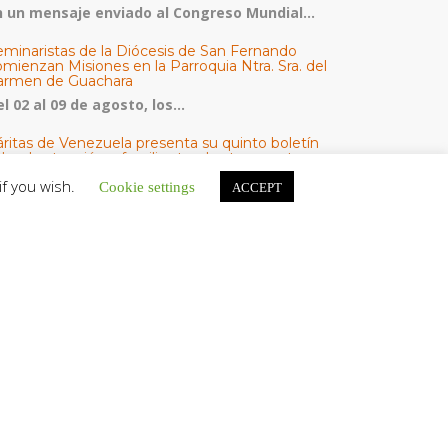
n un mensaje enviado al Congreso Mundial...
eminaristas de la Diócesis de San Fernando
mienzan Misiones en la Parroquia Ntra. Sra. del
armen de Guachara
l 02 al 09 de agosto, los...
áritas de Venezuela presenta su quinto boletín
bre la atención a familias tras los terremotos
áritas de Venezuela publicó este martes 4...
if you wish.
Cookie settings
ACCEPT
omisión Episcopal de Vida Consagrada por la
ornada Pro Orantibus: La vida contemplativa,
estimonio de fe y esperanza en Venezuela
a Iglesia en Venezuela celebra este jueves...
ATEGORÍAS
V Noticias
omunicado