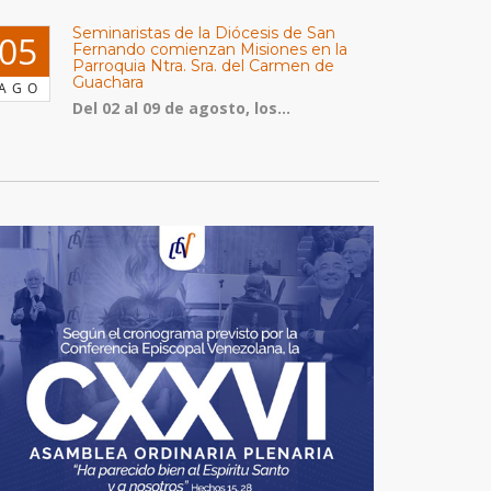
Seminaristas de la Diócesis de San
05
Fernando comienzan Misiones en la
Parroquia Ntra. Sra. del Carmen de
Guachara
AGO
Del 02 al 09 de agosto, los...