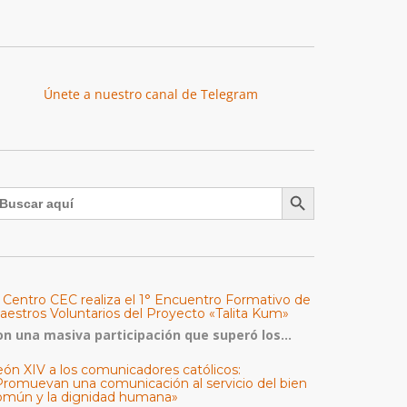
Únete a nuestro canal de Telegram
Botón de búsqueda
uscar:
l Centro CEC realiza el 1° Encuentro Formativo de
aestros Voluntarios del Proyecto «Talita Kum»
on una masiva participación que superó los...
eón XIV a los comunicadores católicos:
Promuevan una comunicación al servicio del bien
omún y la dignidad humana»