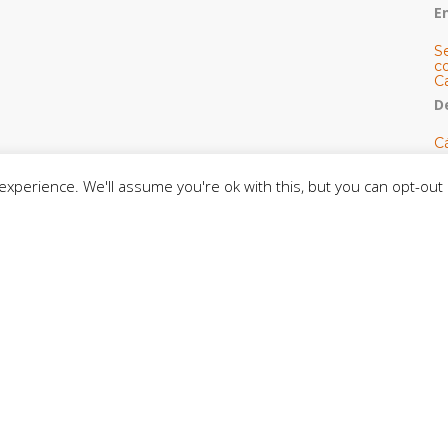
E
S
co
C
De
C
so
C
xperience. We'll assume you're ok with this, but you can opt-out 
C
J
t
L
C
CE
C