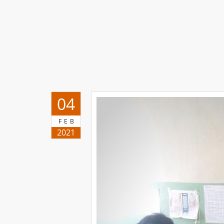
04
FEB
2021