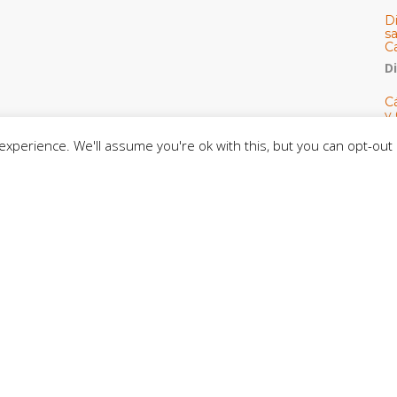
D
s
C
D
Cá
y 
h
xperience. We'll assume you're ok with this, but you can opt-out 
U
E
M
C
C
CE
C
D