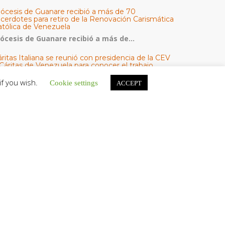
iócesis de Guanare recibió a más de 70
acerdotes para retiro de la Renovación Carismática
atólica de Venezuela
iócesis de Guanare recibió a más de...
ritas Italiana se reunió con presidencia de la CEV
Cáritas de Venezuela para conocer el trabajo
umanitario por terremotos del 24 de junio
if you wish.
Cookie settings
ACCEPT
na delegación encabezada por el padre Marco...
l Centro CEC realiza el 1° Encuentro Formativo de
aestros Voluntarios del Proyecto «Talita Kum»
on una masiva participación que superó los...
ATEGORÍAS
V Noticias
omunicado
estacadas