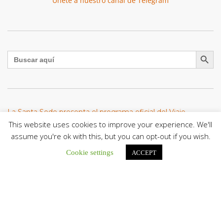
Únete a nuestro canal de Telegram
Botón de búsqu
Buscar:
La Santa Sede presenta el programa oficial del Viaje
Apostólico del Papa León XIV a Francia
This website uses cookies to improve your experience. We'll
La Oficina de Prensa de la Santa...
assume you're ok with this, but you can opt-out if you wish.
Cookie settings
ACCEPT
Diócesis de San Cristóbal celebró 416 años del Santo Cristo
de La Grita con un llamado a la solidaridad y la dignidad
humana
En el marco de la solemnidad por...
Diócesis de Guanare recibió a más de 70 sacerdotes para
retiro de la Renovación Carismática Católica de Venezuela
Diócesis de Guanare recibió a más de...