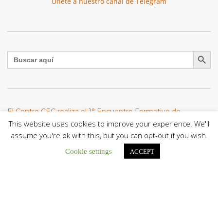
Únete a nuestro canal de Telegram
Botón de búsqu
Buscar:
El Centro CEC realiza el 1° Encuentro Formativo de
Maestros Voluntarios del Proyecto «Talita Kum»
This website uses cookies to improve your experience. We'll
Con una masiva participación que superó los...
assume you're ok with this, but you can opt-out if you wish.
Cookie settings
ACCEPT
León XIV a los comunicadores católicos: «Promuevan una
comunicación al servicio del bien común y la dignidad
humana»
En un mensaje enviado al Congreso Mundial...
Seminaristas de la Diócesis de San Fernando comienzan
Misiones en la Parroquia Ntra. Sra. del Carmen de Guachara