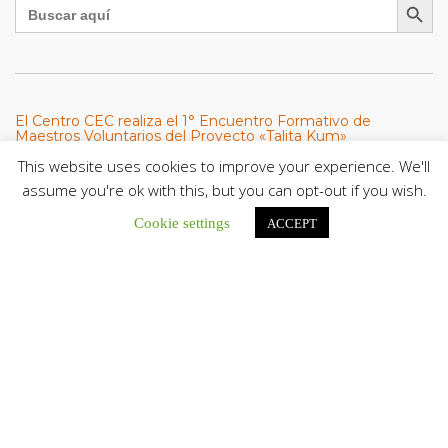
Buscar:
El Centro CEC realiza el 1° Encuentro Formativo de
Maestros Voluntarios del Proyecto «Talita Kum»
Con una masiva participación que superó los...
This website uses cookies to improve your experience. We'll
assume you're ok with this, but you can opt-out if you wish.
León XIV a los comunicadores católicos: «Promuevan una
Cookie settings
ACCEPT
comunicación al servicio del bien común y la dignidad
humana»
En un mensaje enviado al Congreso Mundial...
Seminaristas de la Diócesis de San Fernando comienzan
Misiones en la Parroquia Ntra. Sra. del Carmen de Guachara
Del 02 al 09 de agosto, los...
Cáritas de Venezuela presenta su quinto boletín sobre la
atención a familias tras los terremotos
Cáritas de Venezuela publicó este martes 4...