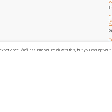
s
E
D
s
C
D
Cá
y 
h
xperience. We'll assume you're ok with this, but you can opt-out 
U
E
M
C
C
CE