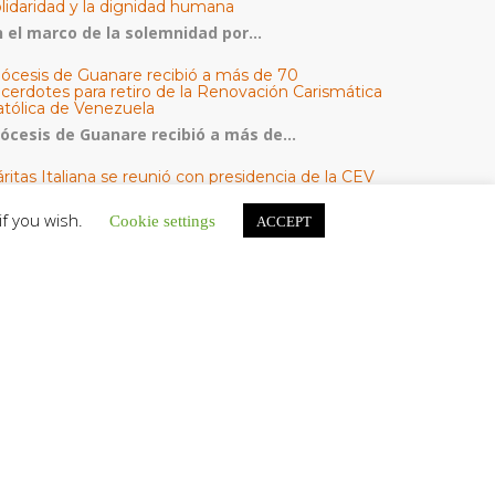
olidaridad y la dignidad humana
n el marco de la solemnidad por...
iócesis de Guanare recibió a más de 70
acerdotes para retiro de la Renovación Carismática
atólica de Venezuela
iócesis de Guanare recibió a más de...
ritas Italiana se reunió con presidencia de la CEV
Cáritas de Venezuela para conocer el trabajo
umanitario por terremotos del 24 de junio
if you wish.
Cookie settings
ACCEPT
na delegación encabezada por el padre Marco...
l Centro CEC realiza el 1° Encuentro Formativo de
aestros Voluntarios del Proyecto «Talita Kum»
on una masiva participación que superó los...
ATEGORÍAS
V Noticias