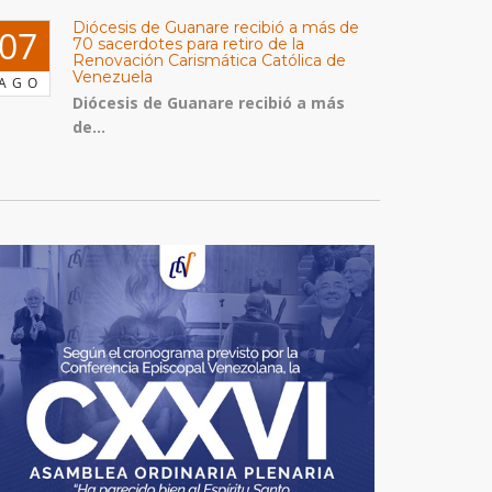
Diócesis de Guanare recibió a más de
07
70 sacerdotes para retiro de la
Renovación Carismática Católica de
Venezuela
AGO
Diócesis de Guanare recibió a más
de...