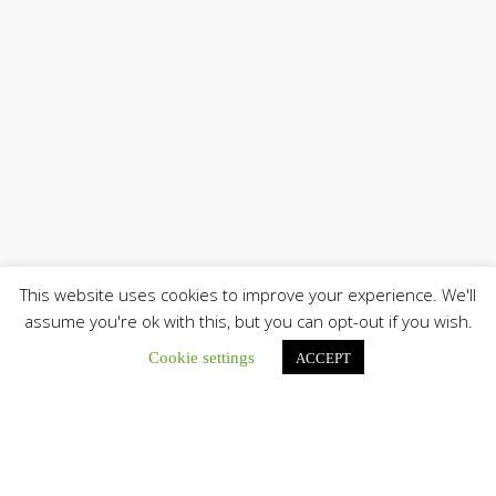
This website uses cookies to improve your experience. We'll
assume you're ok with this, but you can opt-out if you wish.
Cookie settings
ACCEPT
Únete a nuestro canal de Telegram
Botón de búsqu
Buscar: