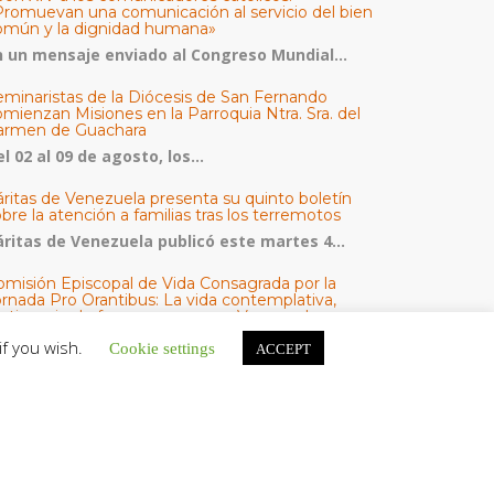
Promuevan una comunicación al servicio del bien
omún y la dignidad humana»
n un mensaje enviado al Congreso Mundial...
eminaristas de la Diócesis de San Fernando
mienzan Misiones en la Parroquia Ntra. Sra. del
armen de Guachara
l 02 al 09 de agosto, los...
áritas de Venezuela presenta su quinto boletín
bre la atención a familias tras los terremotos
áritas de Venezuela publicó este martes 4...
omisión Episcopal de Vida Consagrada por la
ornada Pro Orantibus: La vida contemplativa,
estimonio de fe y esperanza en Venezuela
a Iglesia en Venezuela celebra este jueves...
if you wish.
Cookie settings
ACCEPT
ATEGORÍAS