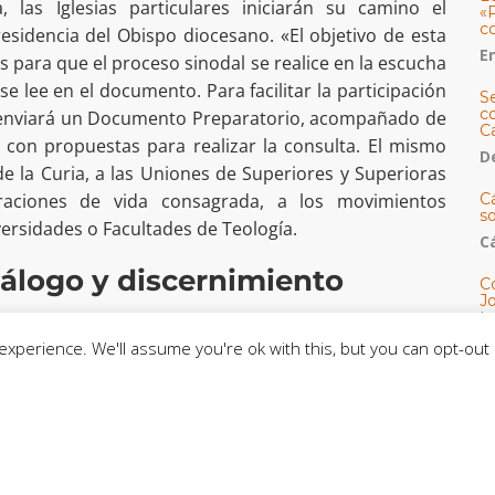
a, las Iglesias particulares iniciarán su camino el
«
c
esidencia del Obispo diocesano. «El objetivo de esta
E
os para que el proceso sinodal se realice en la escucha
se lee en el documento. Para facilitar la participación
S
co
do enviará un Documento Preparatorio, acompañado de
C
on propuestas para realizar la consulta. El mismo
De
 de la Curia, a las Uniones de Superiores y Superioras
raciones de vida consagrada, a los movimientos
C
so
iversidades o Facultades de Teología.
C
iálogo y discernimiento
C
J
t
amino sinodal, la «continental», prevista hasta marzo
L
a nivel continental sobre el texto del Instrumentum
xperience. We'll assume you're ok with this, but you can opt-out 
cto de discernimiento a la luz de las particularidades
ada reunión continental de los Episcopados nombrará
2022, un responsable que actuará como referente con
etaría del Sínodo. En las Asambleas Continentales se
C
e se enviará en marzo de 2023 a la Secretaría del