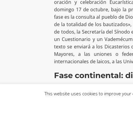
oración y celebración Eucarístic
domingo 17 de octubre, bajo la pr
fase es la consulta al pueblo de Di
de la totalidad de los bautizados», 
de todos, la Secretaría del Síno
un Cuestionario y un Vademécum c
texto se enviará a los Dicasterios
Mayores, a las uniones o fede
internacionales de laicos, a las Un
Fase continental: d
Comienza así la segunda fase del c
de 2023. El objetivo es dialogar 
This website uses cookies to improve your e
laboris y realizar así «un nuevo a
culturales de cada continente». C
a su vez, antes de septiembre de 
los propios Episcopados y la Secr
elaborará un documento final qu