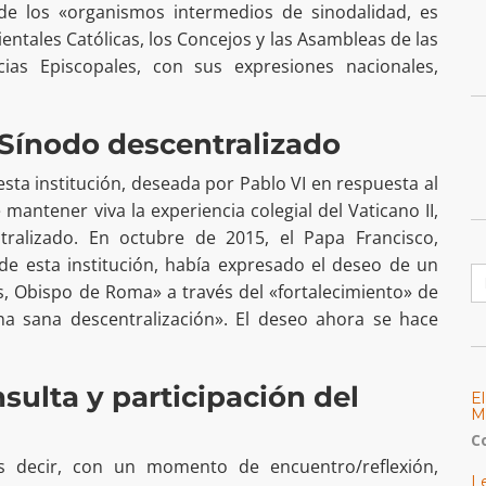
 de los «organismos intermedios de sinodalidad, es
rientales Católicas, los Concejos y las Asambleas de las
ncias Episcopales, con sus expresiones nacionales,
 Sínodo descentralizado
 esta institución, deseada por Pablo VI en respuesta al
mantener viva la experiencia colegial del Vaticano II,
ralizado. En octubre de 2015, el Papa Francisco,
e esta institución, había expresado el deseo de un
B
, Obispo de Roma» a través del «fortalecimiento» de
a sana descentralización». El deseo ahora se hace
sulta y participación del
E
M
C
 decir, con un momento de encuentro/reflexión,
L