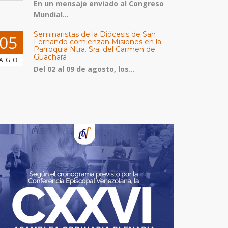
En un mensaje enviado al Congreso
Mundial...
Seminaristas de la Diócesis de San
05
Fernando comienzan Misiones en la
Parroquia Ntra. Sra. del Carmen de
Guachara
AGO
Del 02 al 09 de agosto, los...